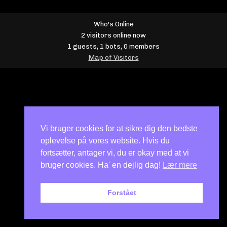
Who's Online
2 visitors online now
1 guests,
1 bots,
0 members
Map of Visitors
Vi bruger cookies for at sikre dig den bedste
oplevelse på vores website. Hvis du
fortsætter, antager vi, du er okay med at vi
bruger cookies. Ha' en dejlig dag!
Lær mere
Forstået